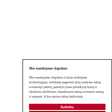
Palikdami savo duomenis sutinkate gauti
dusios.lt naujienlaiškius
Mes naudojame slapukus
Mes naudojame slapukus ir kitas stebėjimo
technologijas, siekdami pagerinti jūsų naršymo mūsų
svetainėje patirtį, parodyti jums pritaikytą turinį ir
©2024
MINGO.
Visos teisės saugomos.
tikslinius skelbimus, išanalizuoti mūsų svetainės srautą
ir suprasti, iš kur ateina mūsų lankytojai.
Sutinku