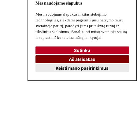
ir būsimas naujienas.
Mes naudojame slapukus
Mes naudojame slapukus ir kitas stebėjimo
technologijas, siekdami pagerinti jūsų naršymo mūsų
svetainėje patirtį, parodyti jums pritaikytą turinį ir
tikslinius skelbimus, išanalizuoti mūsų svetainės srautą
ir suprasti, iš kur ateina mūsų lankytojai.
Sutinku
Aš atsisakau
Keisti mano pasirinkimus
PRENUMERUOTI
Dovana jauniesiems „Meilės Istorija” (EN kalba)
Original price was: 21.99€.
Current price is: 15.39€.
15
.39
21
.99
€
€
Palikdami savo duomenis sutinkate gauti
dusios.lt naujienlaiškius