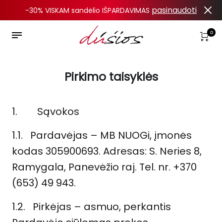
pasinaudoti
-30% VISKAM sandėlio IŠPARDAVIMAS
0
Pirkimo taisyklės
1.
Sąvokos
1.1.
Pardavėjas –
MB NUOGi, įmonės
kodas 305900693. Adresas: S. Neries 8,
Ramygala, Panevėžio raj. Tel. nr. +370
(653) 49 943.
1.2.
Pirkėjas –
asmuo, perkantis