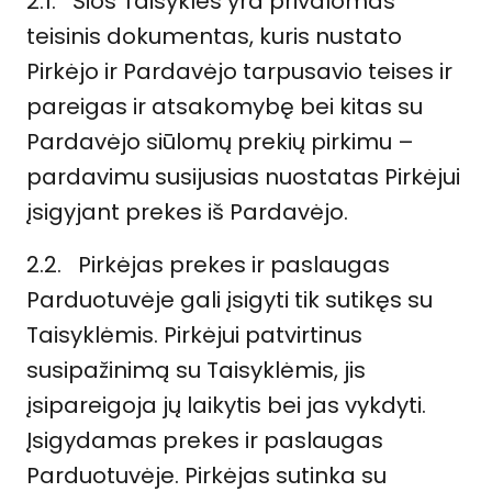
2.1. Šios Taisyklės yra privalomas
teisinis dokumentas, kuris nustato
Pirkėjo ir Pardavėjo tarpusavio teises ir
pareigas ir atsakomybę bei kitas su
Pardavėjo siūlomų prekių pirkimu –
pardavimu susijusias nuostatas Pirkėjui
įsigyjant prekes iš Pardavėjo.
2.2. Pirkėjas prekes ir paslaugas
Parduotuvėje gali įsigyti tik sutikęs su
Taisyklėmis. Pirkėjui patvirtinus
susipažinimą su Taisyklėmis, jis
įsipareigoja jų laikytis bei jas vykdyti.
Įsigydamas prekes ir paslaugas
Parduotuvėje. Pirkėjas sutinka su