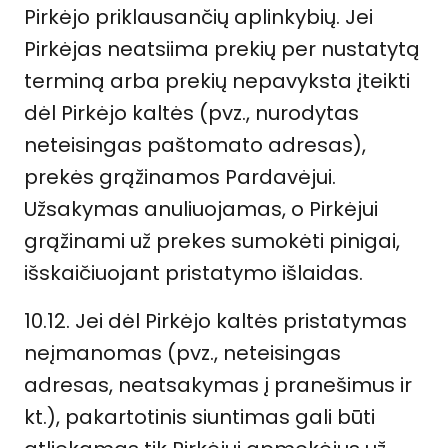
Pirkėjo priklausančių aplinkybių. Jei
Pirkėjas neatsiima prekių per nustatytą
terminą arba prekių nepavyksta įteikti
dėl Pirkėjo kaltės (pvz., nurodytas
neteisingas paštomato adresas),
prekės grąžinamos Pardavėjui.
Užsakymas anuliuojamas, o Pirkėjui
grąžinami už prekes sumokėti pinigai,
išskaičiuojant pristatymo išlaidas.
10.12. Jei dėl Pirkėjo kaltės pristatymas
neįmanomas (pvz., neteisingas
adresas, neatsakymas į pranešimus ir
kt.), pakartotinis siuntimas gali būti