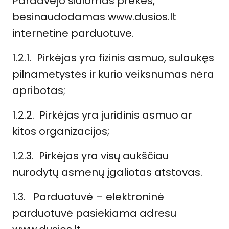
Pardavėjo siūlomas prekes,
besinaudodamas
www.dusios.lt
internetine parduotuve.
1.2.1. Pirkėjas yra fizinis asmuo, sulaukęs
pilnametystės ir kurio veiksnumas nėra
apribotas;
1.2.2. Pirkėjas yra juridinis asmuo ar
kitos organizacijos;
1.2.3. Pirkėjas yra visų aukščiau
nurodytų asmenų įgaliotas atstovas.
1.3.
Parduotuvė –
elektroninė
parduotuvė pasiekiama adresu