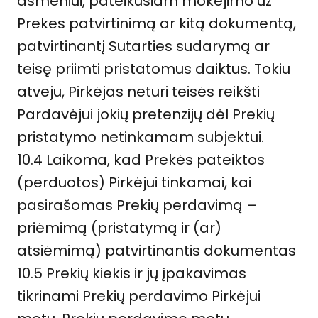
asmeniui, pateikusiam mokėjimo už
Prekes patvirtinimą ar kitą dokumentą,
patvirtinantį Sutarties sudarymą ar
teisę priimti pristatomus daiktus. Tokiu
atveju, Pirkėjas neturi teisės reikšti
Pardavėjui jokių pretenzijų dėl Prekių
pristatymo netinkamam subjektui.
10.4 Laikoma, kad Prekės pateiktos
(perduotos) Pirkėjui tinkamai, kai
pasirašomas Prekių perdavimą –
priėmimą (pristatymą ir (ar)
atsiėmimą) patvirtinantis dokumentas
10.5 Prekių kiekis ir jų įpakavimas
tikrinami Prekių perdavimo Pirkėjui