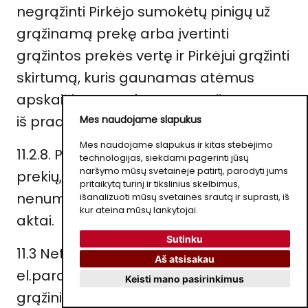
negrąžinti Pirkėjo sumokėtų pinigų už
grąžinamą prekę arba įvertinti
grąžintos prekės vertę ir Pirkėjui grąžinti
skirtumą, kuris gaunamas atėmus
apskaičiuotą prekės nuvertėjimo sumą
iš pradinės prekės sumos.
Mes naudojame slapukus
Mes naudojame slapukus ir kitas stebėjimo
11.2.8. Pirkėjas negali grąžinti tokių
technologijas, siekdami pagerinti jūsų
naršymo mūsų svetainėje patirtį, parodyti jums
prekių, kurių grąžinimo galimybės
pritaikytą turinį ir tikslinius skelbimus,
nenumato Lietuvos Respublikos teisės
išanalizuoti mūsų svetainės srautą ir suprasti, iš
kur ateina mūsų lankytojai.
aktai.
Sutinku
11.3 Netinkamos kokybės prekių, įsigytų
Aš atsisakau
el.parduotuvėje
dusios.lt
, keitimo ir
Keisti mano pasirinkimus
grąžinimo taisyklės: