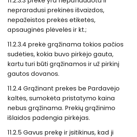
11.2.3.3 prekė yra nepanaudota ir
nepraradusi prekinės išvaizdos,
nepažeistos prekės etiketės,
apsauginės plėvelės ir kt.;
11.2.3.4 prekė grąžinama tokios pačios
sudėties, kokia buvo pirkėjo gauta,
kartu turi būti grąžinamos ir už pirkinį
gautos dovanos.
11.2.4 Grąžinant prekes be Pardavėjo
kaltės, sumokėta pristatymo kaina
nebus grąžinama. Prekių grąžinimo
išlaidos padengia pirkėjas.
11.2.5 Gavus prekę ir įsitikinus, kad ji