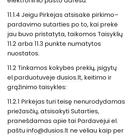
elektroninio pašto adresu.
11.1.4 Jeigu Pirkėjas atsisakė pirkimo–
pardavimo sutarties po to, kai prekė
jau buvo pristatyta, taikomos Taisyklių
11.2 arba 11.3 punkte numatytos
nuostatos.
11.2 Tinkamos kokybės prekių, įsigytų
el.parduotuvėje
dusios.lt
, keitimo ir
grąžinimo taisyklės:
11.2.1 Pirkėjas turi teisę nenurodydamas
priežasčių, atsisakyti Sutarties,
pranešdamas apie tai Pardavėjui el.
paštu
info@dusios.lt
ne vėliau kaip per