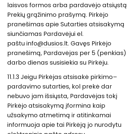
laisvos formos arba pardavėjo atsiųstą
Prekių grąžinimo prašymą. Pirkėjo
pranešimas apie Sutarties atsisakymą
siunčiamas Pardavėjui el.
paštu
info@dusios.lt
. Gavęs Pirkėjo
pranešimą, Pardavėjas per 5 (penkias)
darbo dienas susisiekia su Pirkėju.
11.1.3 Jeigu Pirkėjas atsisakė pirkimo–
pardavimo sutarties, kol prekė dar
nebuvo jam išsiųsta, Pardavėjas tokį
Pirkėjo atsisakymą įformina kaip
užsakymo atmetimą ir atitinkamai
informuoja apie tai Pirkėją jo nurodytu