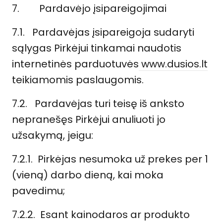
7.
Pardavėjo įsipareigojimai
7.1. Pardavėjas įsipareigoja sudaryti
sąlygas Pirkėjui tinkamai naudotis
internetinės parduotuvės
www.dusios.lt
teikiamomis paslaugomis.
7.2. Pardavėjas turi teisę iš anksto
nepranešęs Pirkėjui anuliuoti jo
užsakymą, jeigu:
7.2.1. Pirkėjas nesumoka už prekes per 1
(vieną) darbo dieną, kai moka
pavedimu;
7.2.2. Esant kainodaros ar produkto