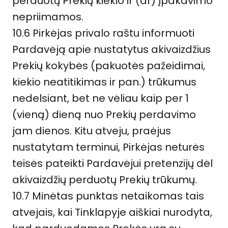
perduotų Prekių kiekio ir (ar) įpakavimo
nepriimamos.
10.6 Pirkėjas privalo raštu informuoti
Pardavėją apie nustatytus akivaizdžius
Prekių kokybės (pakuotės pažeidimai,
kiekio neatitikimas ir pan.) trūkumus
nedelsiant, bet ne vėliau kaip per 1
(vieną) dieną nuo Prekių perdavimo
jam dienos. Kitu atveju, praėjus
nustatytam terminui, Pirkėjas neturės
teisės pateikti Pardavėjui pretenzijų dėl
akivaizdžių perduotų Prekių trūkumų.
10.7 Minėtas punktas netaikomas tais
atvejais, kai Tinklapyje aiškiai nurodyta,