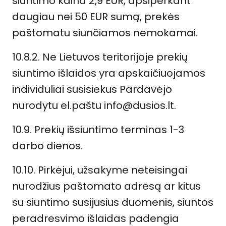
siuntimo kaina 2,9 EUR, apsiperkant
daugiau nei 50 EUR sumą, prekės
paštomatu siunčiamos nemokamai.
10.8.2. Ne Lietuvos teritorijoje prekių
siuntimo išlaidos yra apskaičiuojamos
individuliai susisiekus Pardavėjo
nurodytu el.paštu info@dusios.lt.
10.9. Prekių išsiuntimo terminas 1-3
darbo dienos.
10.10. Pirkėjui, užsakyme neteisingai
nurodžius paštomato adresą ar kitus
su siuntimo susijusius duomenis, siuntos
peradresvimo išlaidas padengia