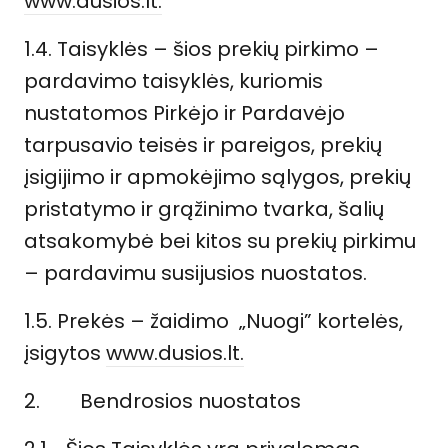
www.dusios.lt.
1.4.
Taisyklės –
šios prekių pirkimo –
pardavimo taisyklės, kuriomis
nustatomos Pirkėjo ir Pardavėjo
tarpusavio teisės ir pareigos, prekių
įsigijimo ir apmokėjimo sąlygos, prekių
pristatymo ir grąžinimo tvarka, šalių
atsakomybė bei kitos su prekių pirkimu
– pardavimu susijusios nuostatos.
1.5.
Prekės
– žaidimo „Nuogi” kortelės,
įsigytos
www.dusios.lt.
2.
Bendrosios nuostatos