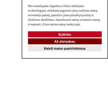
Mes naudojame slapukus ir kitas stebėjimo
technologijas, siekdami pagerinti jūsų naršymo mūsų
svetainėje patirtį, parodyti jums pritaikytą turinį ir
tikslinius skelbimus, išanalizuoti mūsų svetainės srautą
ir suprasti, iš kur ateina mūsų lankytojai.
PRENUMERUOTI
Sutinku
Aš atsisakau
Keisti mano pasirinkimus
Palikdami savo duomenis sutinkate gauti
dusios.lt naujienlaiškius
Dovana liudininkams
Į KREPŠELĮ
39
.19
55
.99
€
€