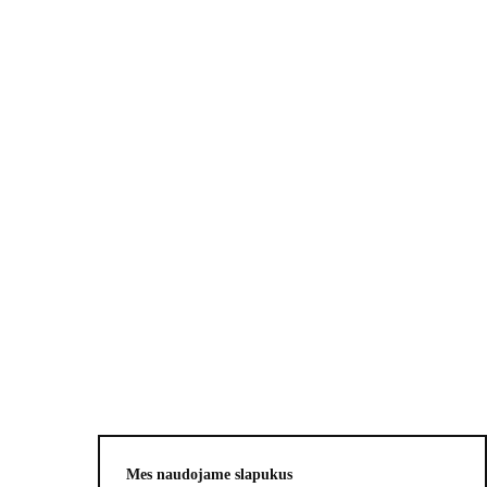
Privatumo politika
Pirkimo taisyklės
Pristatymo informacija
DUK
Apie mus
Užsiprenumeruokite, kad pirmieji
sužinotumėte apie išskirtinius pasiūlymus
ir būsimas naujienas.
Mes naudojame slapukus