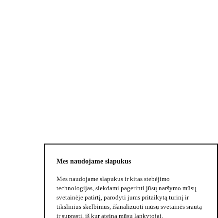
PRENUMERUOTI
Palikdami savo duomenis sutinkate gauti
dusios.lt naujienlaiškius
Mes naudojame slapukus
Mes naudojame slapukus ir kitas stebėjimo
technologijas, siekdami pagerinti jūsų naršymo mūsų
svetainėje patirtį, parodyti jums pritaikytą turinį ir
©2024
MINGO.
Visos teisės saugomos.
tikslinius skelbimus, išanalizuoti mūsų svetainės srautą
ir suprasti, iš kur ateina mūsų lankytojai.